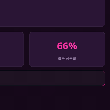
66%
출금 성공률