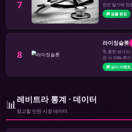
7
천연 발기제 전문
🎁 샘플 증정
라이징슬롯
8
첫 충전 보너스:
전 시 10% 추
🎁 상시 이벤트
레비트라 통계 · 데이터
📊
참고할 만한 시장 데이터