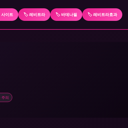
P 사이트
🏷️ 레비트라
🏷️ 바데나필
🏷️ 레비트라효과
 주의