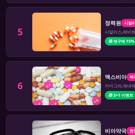
정력원
시알
5
시알리스,레비트
🎁 재구매 15%
맥스비아
제
6
카마그라,제네릭 
🎁 3+1 이벤트
비아약국
천