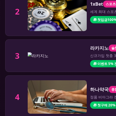
1xBet
스포츠
2
세계 최대 스포츠
🎁 첫입금100%
라카지노
슬
3
신규가입 첫충 3
🎁 이벤트 5%
하나약국
종
4
정품 비아그라 전
🎁 첫구매 20%